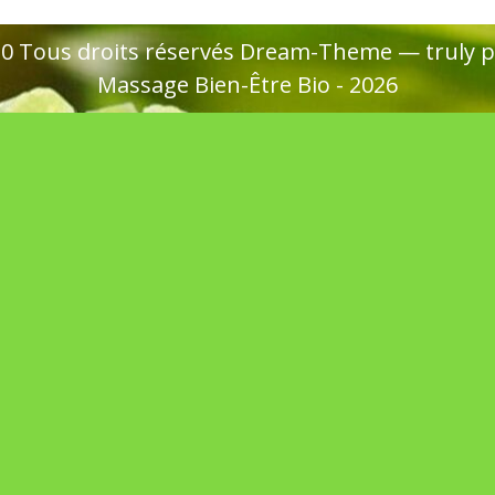
020 Tous droits réservés Dream-Theme — truly
p
Massage Bien-Être Bio - 2026