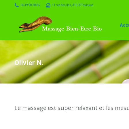
06 49 98 38 85
11 rue des îles, 31500 Toulouse
Accueil
Massage
Accu
Olivier N.
Le massage est super relaxant et les mesur