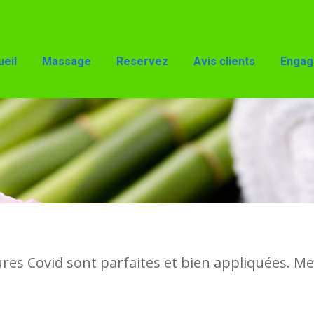
Reservez
Avis clients
Engagements
Accès
eil
Massage
Reservez
Avis clients
Engag
es Covid sont parfaites et bien appliquées. Mer