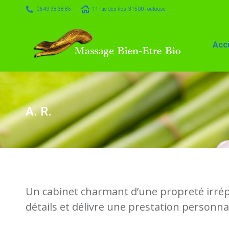
06 49 98 38 85
11 rue des îles, 31500 Toulouse
Accueil
Massage
Accu
A. R.
Un cabinet charmant d’une propreté irrépro
détails et délivre une prestation personna