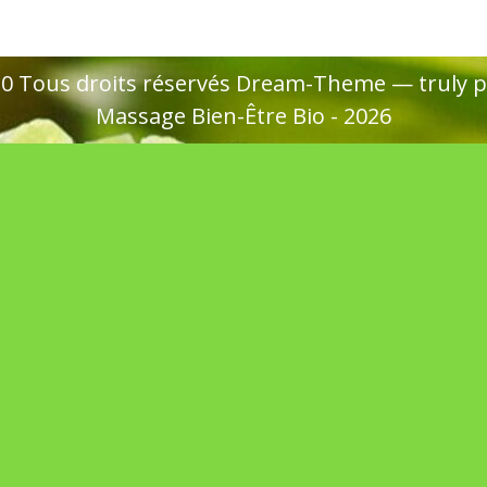
020 Tous droits réservés Dream-Theme — truly
p
Massage Bien-Être Bio - 2026