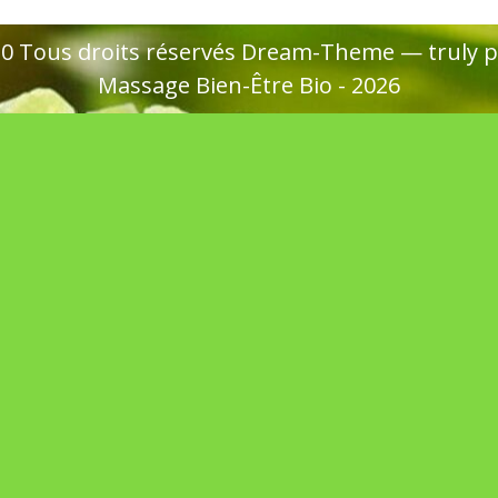
020 Tous droits réservés Dream-Theme — truly
p
Massage Bien-Être Bio - 2026