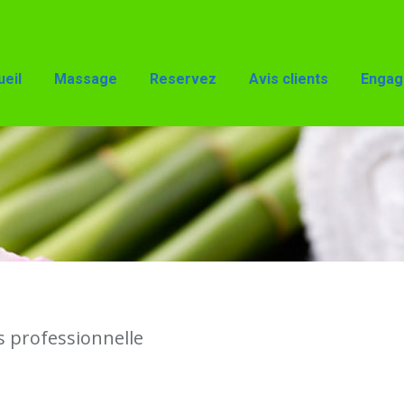
Reservez
Avis clients
Engagements
Accès
eil
Massage
Reservez
Avis clients
Engag
s professionnelle