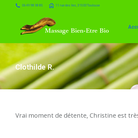
06 49 98 38 85
11 rue des îles, 31500 Toulouse
Accueil
Massage
Accu
Clothilde R.
Vrai moment de détente, Christine est trè