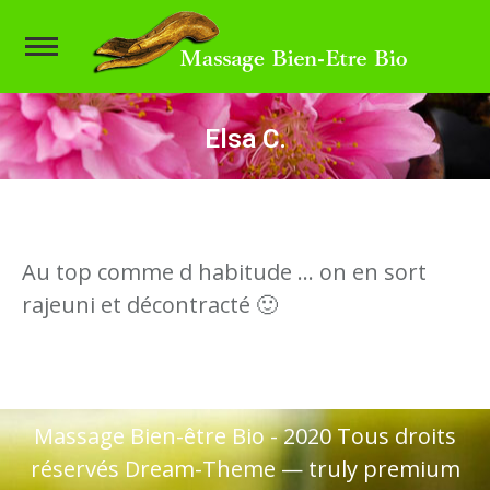
Elsa C.
Vous êtes ici :
Au top comme d habitude … on en sort
rajeuni et décontracté 🙂
Massage Bien-être Bio - 2020 Tous droits
réservés Dream-Theme — truly
premium