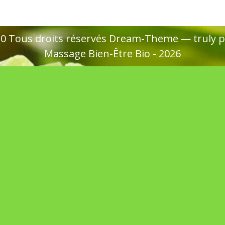
020 Tous droits réservés Dream-Theme — truly
p
Massage Bien-Être Bio - 2026