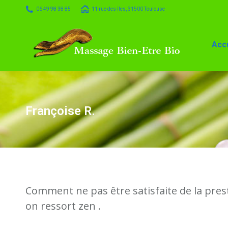
06 49 98 38 85
11 rue des îles, 31500 Toulouse
Accueil
Massage
Accu
Françoise R.
Comment ne pas être satisfaite de la prest
on ressort zen .