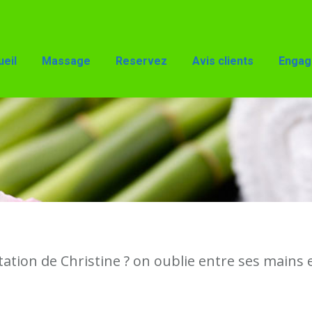
Reservez
Avis clients
Engagements
Accès
eil
Massage
Reservez
Avis clients
Engag
ation de Christine ? on oublie entre ses mains 