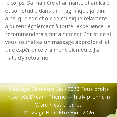
le corps. Sa manière charmante et amicale
et son studio dans un magnifique jardin,
ainsi que son choix de musique relaxante
p
ajoutent également à toute l’expérience. Je
recommanderais certainement Christine si
e
vous souhaitez un massage approfondi et
une expérience vraiment bien-être. J’ai
le
hâte d’y retourner!
e
Massage Bien-être Bio - 2020 Tous droits
réservés Dream-Theme — truly
premium
WordPress themes
Massage Bien-Être Bio - 2026