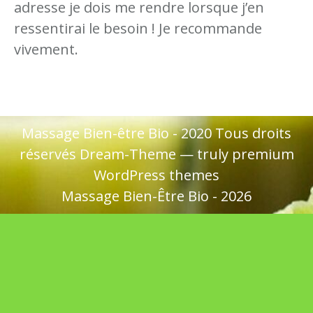
adresse je dois me rendre lorsque j’en
ressentirai le besoin ! Je recommande
vivement.
p
e
Massage Bien-être Bio - 2020 Tous droits
le
réservés Dream-Theme — truly
premium
e
WordPress themes
Massage Bien-Être Bio - 2026