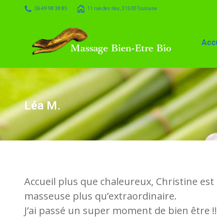
06 49 98 38 85
11 rue des îles, 31500 Toulouse
Accueil
Massage
Accu
Léa M.
Accueil plus que chaleureux, Christine est 
masseuse plus qu’extraordinaire.
J’ai passé un super moment de bien être !!