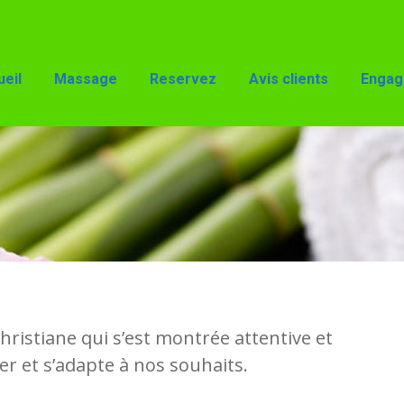
Reservez
Avis clients
Engagements
Accès
eil
Massage
Reservez
Avis clients
Engag
ristiane qui s’est montrée attentive et
er et s’adapte à nos souhaits.