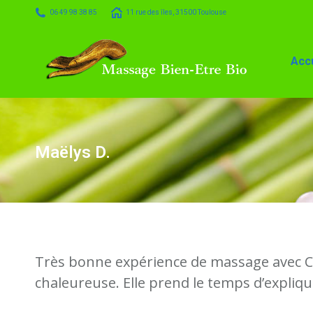
06 49 98 38 85
11 rue des îles, 31500 Toulouse
Accueil
Massage
Accu
Maëlys D.
Très bonne expérience de massage avec Ch
chaleureuse. Elle prend le temps d’expliqu