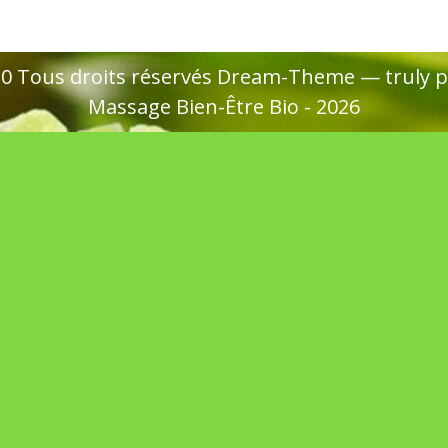
020 Tous droits réservés Dream-Theme — truly
p
Massage Bien-Être Bio - 2026