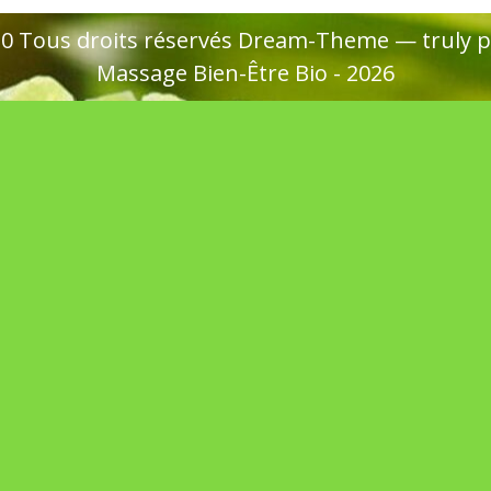
020 Tous droits réservés Dream-Theme — truly
p
Massage Bien-Être Bio - 2026