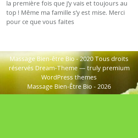
la première fois que j’y vais et toujours au
top ! Même ma famille s’y est mise. Merci
pour ce que vous faites
p
e
Massage Bien-être Bio - 2020 Tous droits
le
réservés Dream-Theme — truly
premium
e
WordPress themes
Massage Bien-Être Bio - 2026