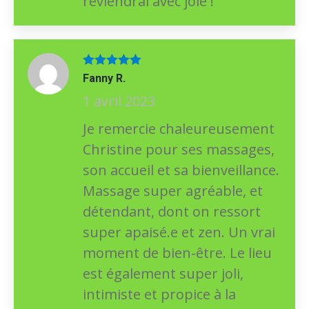
reviendrai avec joie !
Note
5
sur
Fanny R.
5
1 avril 2023
Je remercie chaleureusement
Christine pour ses massages,
son accueil et sa bienveillance.
Massage super agréable, et
détendant, dont on ressort
super apaisé.e et zen. Un vrai
moment de bien-être. Le lieu
est également super joli,
intimiste et propice à la