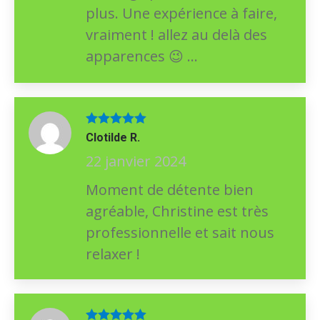
plus. Une expérience à faire,
vraiment ! allez au delà des
apparences
…
😉
Note
5
sur
Clotilde R.
5
22 janvier 2024
Moment de détente bien
agréable, Christine est très
professionnelle et sait nous
relaxer !