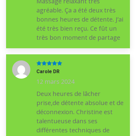
Massage relaxant très
agréable. Ça a été deux très
bonnes heures de détente. J’ai
été très bien reçu. Ce fût un
très bon moment de partage
Note
5
sur
Carole DR
5
12 mars 2024
Deux heures de lâcher
prise,de détente absolue et de
déconnexion. Christine est
talentueuse dans ses
différentes techniques de