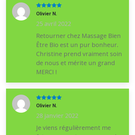
Note
5
sur
Olivier N.
5
25 avril 2022
Retourner chez Massage Bien
Être Bio est un pur bonheur.
Christine prend vraiment soin
de nous et mérite un grand
MERCI !
Note
5
sur
Olivier N.
5
28 janvier 2022
Je viens régulièrement me