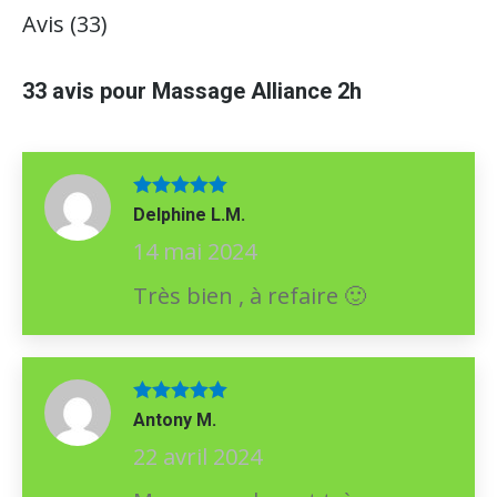
Avis (33)
33 avis pour
Massage Alliance 2h
Note
5
sur
Delphine L.M.
5
14 mai 2024
Très bien , à refaire 🙂
Note
5
sur
Antony M.
5
22 avril 2024