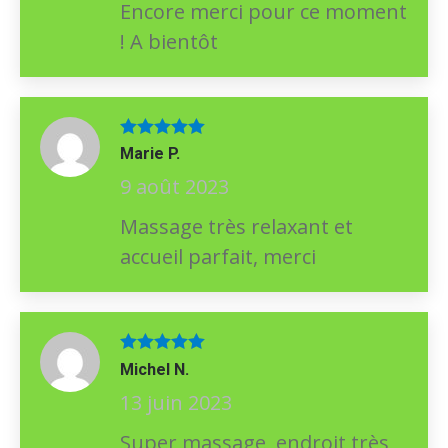
Encore merci pour ce moment
! A bientôt
Note
5
sur
Marie P.
5
9 août 2023
Massage très relaxant et
accueil parfait, merci
Note
5
sur
Michel N.
5
13 juin 2023
Super massage, endroit très