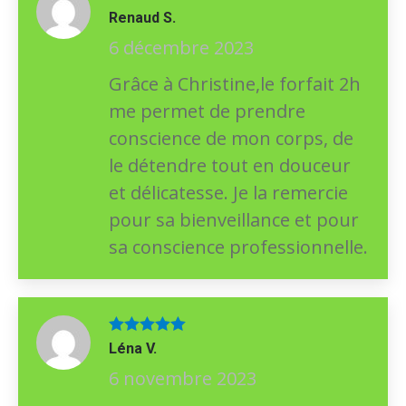
Note
5
sur
Renaud S.
5
6 décembre 2023
Grâce à Christine,le forfait 2h
me permet de prendre
conscience de mon corps, de
le détendre tout en douceur
et délicatesse. Je la remercie
pour sa bienveillance et pour
sa conscience professionnelle.
Note
5
sur
Léna V.
5
6 novembre 2023