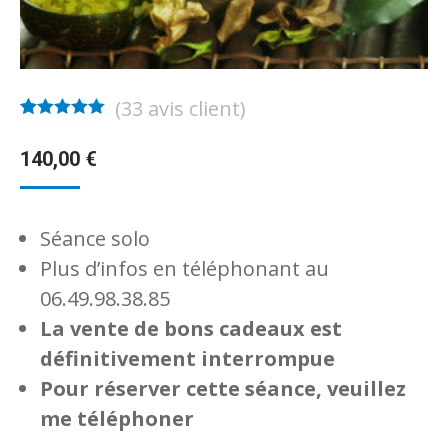
p
(
33
avis client)
e
Noté
28
4.96
sur 5 basé
140,00
€
sur
notations
le
client
e
Séance solo
Plus d’infos en téléphonant au
06.49.98.38.85
La vente de bons cadeaux est
définitivement interrompue
Pour réserver cette séance, veuillez
me téléphoner