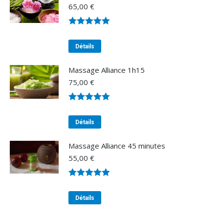
65,00
€
Note
4.97
sur 5
Détails
Massage Alliance 1h15
75,00
€
Note
4.98
sur 5
Détails
Massage Alliance 45 minutes
55,00
€
Note
4.93
sur 5
Détails